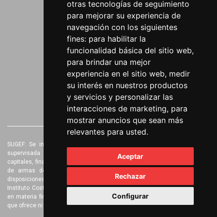
otras tecnologías de seguimiento
Visión
para mejorar su experiencia de
navegación con los siguientes
Nuestra historia
fines:
para habilitar la
CONTACTO
funcionalidad básica del sitio web
,
Puntos de pago
para brindar una mejor
plataforma@fcrcan.org
experiencia en el sitio web
,
medir
su interés en nuestros productos
(506) 2207 8400
y servicios y personalizar las
Seguinos
interacciones de marketing
,
para
mostrar anuncios que sean más
relevantes para usted
.
SUGEF: Se informa al público que la Fundación Costa Rica Canadá es
supervisada solamente en materia de prevención de legitimación de
Aceptar
capitales, financiamiento al terrorismo y financiamiento de la proliferación
de armas de destrucción masiva, y además se encuentra sujeta a
Rechazar
disposiciones vinculantes de la Unidad de Inteligencia Financiera del
Instituto Costarricense sobre Drogas. Por lo tanto, la SUGEF no supervisa
Configurar
en materia financiera a la Fundación Costa Rica Canadá, ni los negocios
que ofrece ni su seguridad, estabilidad o solvencia.